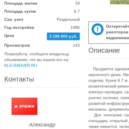
Площадь жилая
18
Площадь кухни
6.7
Сан. узел
Раздельный
Остерегай
Год постройки
1986
риелтор
Цена
3 199 000 руб.
недвижимо
Просмотров
143
Описание
Пожалуйста, сообщите владельцу
объявления, что вы нашли его на
KLG.RADVER.RU
.
Продается однокомна
кирпичного дома. Им
Контакты
отделка. Кухня 6.7 
косметический ремон
электро-проводка, с
унитаз, колонка, газ
развитой инфраструк
магазины. документы
Доп. описание: сану
площадка, открытый 
Александр
также имеются: теле