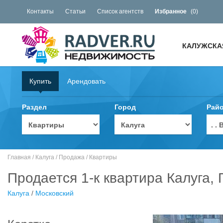
Контакты
Статьи
Список агентств
Избранное
(
0
)
КАЛУЖСКА
Купить
Арендовать
Раздел
Город
Рай
. 
Главная
/
Калуга
/
Продажа
/
Квартиры
Продается 1-к квартира Калуга, 
Калуга
/
Московский